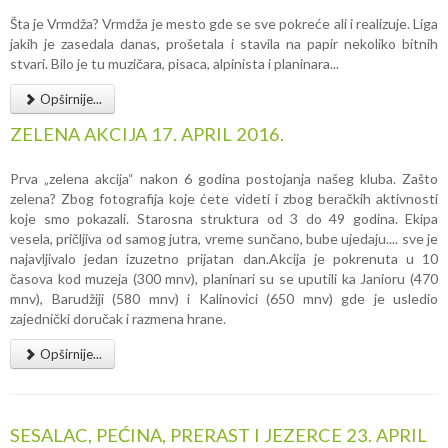
Šta je Vrmdža? Vrmdža je mesto gde se sve pokreće ali i realizuje. Liga
jakih je zasedala danas, prošetala i stavila na papir nekoliko bitnih
stvari. Bilo je tu muzičara, pisaca, alpinista i planinara...
Opširnije...
ZELENA AKCIJA 17. APRIL 2016.
Prva „zelena akcija“ nakon 6 godina postojanja našeg kluba. Zašto
zelena? Zbog fotografija koje ćete videti i zbog beračkih aktivnosti
koje smo pokazali. Starosna struktura od 3 do 49 godina. Ekipa
vesela, pričljiva od samog jutra, vreme sunčano, bube ujedaju.... sve je
najavljivalo jedan izuzetno prijatan dan.Akcija je pokrenuta u 10
časova kod muzeja (300 mnv), planinari su se uputili ka Janioru (470
mnv), Barudžiji (580 mnv) i Kalinovici (650 mnv) gde je usledio
zajednički doručak i razmena hrane.
Opširnije...
SESALAC, PEĆINA, PRERAST I JEZERCE 23. APRIL