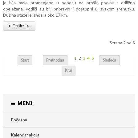
je bila malo promenjena u odnosu na prošlu godinu i odlično
obeležena, vodiči
su bili pripravni i dostupni u svakom trenutku.
Dužina staze je iznosila oko 17 km.
Opširnije...
Strana 2 od 5
1
2
3
4
5
Start
Prethodna
Sledeća
Kraj
MENI
Početna
Kalendar akcija