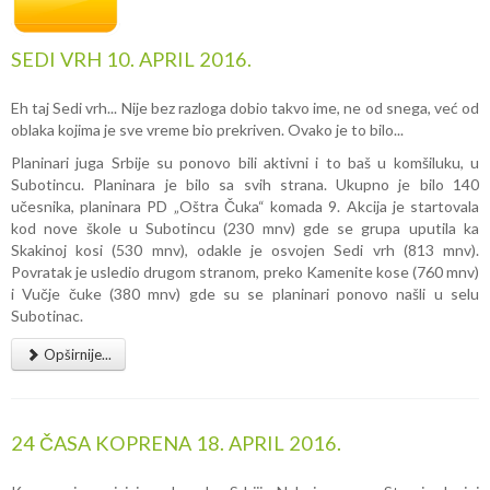
SEDI VRH 10. APRIL 2016.
Eh taj Sedi vrh... Nije bez razloga dobio takvo ime, ne od snega, već od
oblaka kojima je sve vreme bio prekriven. Ovako je to bilo...
Planinari juga Srbije su ponovo bili aktivni i to baš u komšiluku, u
Subotincu. Planinara je bilo sa svih strana. Ukupno je bilo 140
učesnika, planinara PD „Oštra Čuka“ komada 9. Akcija je startovala
kod nove škole u Subotincu (230 mnv) gde se grupa uputila ka
Skakinoj kosi (530 mnv), odakle je osvojen Sedi vrh (813 mnv).
Povratak je usledio drugom stranom, preko Kamenite kose (760 mnv)
i Vučje čuke (380 mnv) gde su se planinari ponovo našli u selu
Subotinac.
Opširnije...
24 ČASA KOPRENA 18. APRIL 2016.