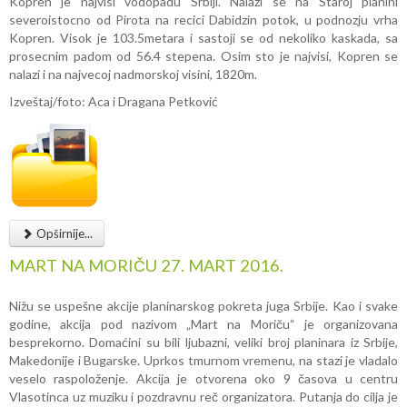
Kopren je najvisi vodopadu Srbiji. Nalazi se na Staroj planini
severoistocno od Pirota na recici Dabidzin potok, u podnozju vrha
Kopren. Visok je 103.5metara i sastoji se od nekoliko kaskada, sa
prosecnim padom od 56.4 stepena. Osim sto je najvisi, Kopren se
nalazi i na najvecoj nadmorskoj visini, 1820m.
Izveštaj/foto: Aca i Dragana Petković
Opširnije...
MART NA MORIČU 27. MART 2016.
Nižu se uspešne akcije planinarskog pokreta juga Srbije. Kao i svake
godine, akcija pod nazivom „Mart na Moriču“ je organizovana
besprekorno. Domaćini su bili ljubazni, veliki broj planinara iz Srbije,
Makedonije i Bugarske. Uprkos tmurnom vremenu, na stazi je vladalo
veselo raspoloženje. Akcija je otvorena oko 9 časova u centru
Vlasotinca uz muziku i pozdravnu reč organizatora. Putanja do cilja je