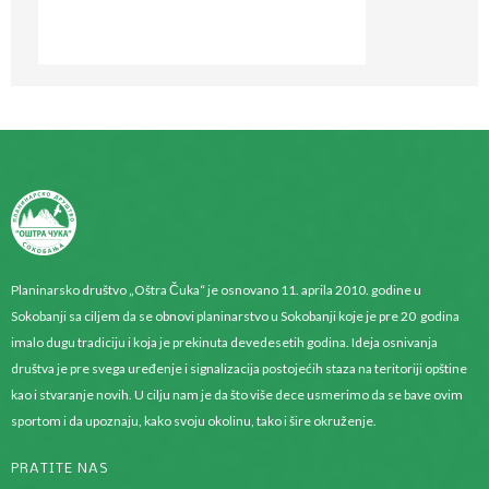
Planinarsko društvo „Oštra Čuka“ je osnovano 11. aprila 2010. godine u
Sokobanji sa ciljem da se obnovi planinarstvo u Sokobanji koje je pre 20 godina
imalo dugu tradiciju i koja je prekinuta devedesetih godina. Ideja osnivanja
društva je pre svega uređenje i signalizacija postojećih staza na teritoriji opštine
kao i stvaranje novih. U cilju nam je da što više dece usmerimo da se bave ovim
sportom i da upoznaju, kako svoju okolinu, tako i šire okruženje.
PRATITE NAS