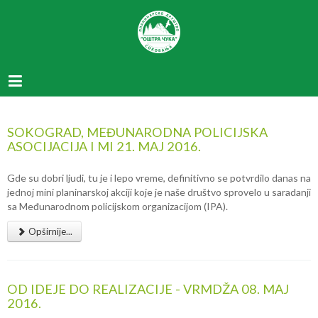
SOKOGRAD, MEĐUNARODNA POLICIJSKA
ASOCIJACIJA I MI 21. MAJ 2016.
Gde su dobri ljudi, tu je i lepo vreme, definitivno se potvrdilo danas na
jednoj mini planinarskoj akciji koje je naše društvo sprovelo u saradanji
sa Međunarodnom policijskom organizacijom (IPA).
Opširnije...
OD IDEJE DO REALIZACIJE - VRMDŽA 08. MAJ
2016.