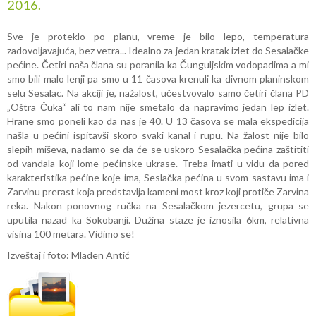
2016.
Sve je proteklo po planu, vreme je bilo lepo, temperatura
zadovoljavajuća, bez vetra... Idealno za jedan kratak izlet do Sesalačke
pećine. Četiri naša člana su poranila ka Čunguljskim vodopadima a mi
smo bili malo lenji pa smo u 11 časova krenuli ka divnom planinskom
selu Sesalac. Na akciji je, nažalost, učestvovalo samo četiri člana PD
„Oštra Čuka“ ali to nam nije smetalo da napravimo jedan lep izlet.
Hrane smo poneli kao da nas je 40. U 13 časova se mala ekspedicija
našla u pećini ispitavši skoro svaki kanal i rupu. Na žalost nije bilo
slepih miševa, nadamo se da će se uskoro Sesalačka pećina zaštititi
od vandala koji lome pećinske ukrase. Treba imati u vidu da pored
karakteristika pećine koje ima, Seslačka pećina u svom sastavu ima i
Zarvinu prerast koja predstavlja kameni most kroz koji protiče Zarvina
reka. Nakon ponovnog ručka na Sesalačkom jezercetu, grupa se
uputila nazad ka Sokobanji. Dužina staze je iznosila 6km, relativna
visina 100 metara. Vidimo se!
Izveštaj i foto: Mladen Antić